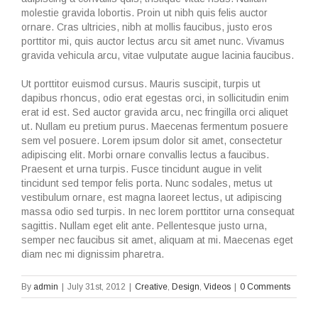
molestie gravida lobortis. Proin ut nibh quis felis auctor
ornare. Cras ultricies, nibh at mollis faucibus, justo eros
porttitor mi, quis auctor lectus arcu sit amet nunc. Vivamus
gravida vehicula arcu, vitae vulputate augue lacinia faucibus.
Ut porttitor euismod cursus. Mauris suscipit, turpis ut
dapibus rhoncus, odio erat egestas orci, in sollicitudin enim
erat id est. Sed auctor gravida arcu, nec fringilla orci aliquet
ut. Nullam eu pretium purus. Maecenas fermentum posuere
sem vel posuere. Lorem ipsum dolor sit amet, consectetur
adipiscing elit. Morbi ornare convallis lectus a faucibus.
Praesent et urna turpis. Fusce tincidunt augue in velit
tincidunt sed tempor felis porta. Nunc sodales, metus ut
vestibulum ornare, est magna laoreet lectus, ut adipiscing
massa odio sed turpis. In nec lorem porttitor urna consequat
sagittis. Nullam eget elit ante. Pellentesque justo urna,
semper nec faucibus sit amet, aliquam at mi. Maecenas eget
diam nec mi dignissim pharetra.
By
admin
|
July 31st, 2012
|
Creative
,
Design
,
Videos
|
0 Comments