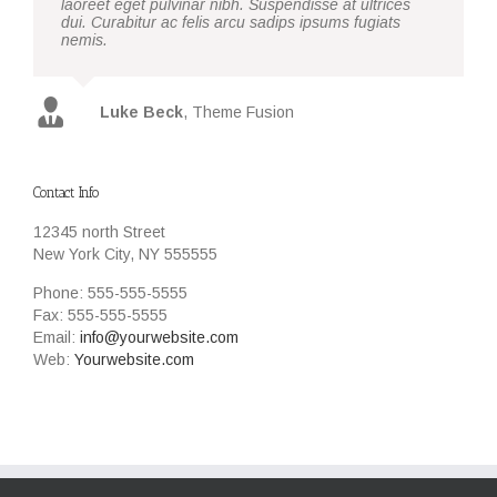
laoreet eget pulvinar nibh. Suspendisse at ultrices
dui. Curabitur ac felis arcu sadips ipsums fugiats
nemis.
Luke Beck
,
Theme Fusion
Contact Info
12345 north Street
New York City, NY 555555
Phone: 555-555-5555
Fax: 555-555-5555
Email:
info@yourwebsite.com
Web:
Yourwebsite.com