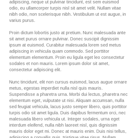
adipiscing, neque ut pulvinar tincidunt, est sem euismod
odio, eu ullamcorper turpis nisl sit amet velit. Nullam vitae
nibh odio, non scelerisque nibh. Vestibulum ut est augue, in
varius purus.
Proin dictum lobortis justo at pretium. Nunc malesuada ante
sit amet purus ornare pulvinar. Donec suscipit dignissim
ipsum at euismod. Curabitur malesuada lorem sed metus
adipiscing in vehicula quam commodo. Sed porttitor
elementum elementum. Proin eu ligula eget leo consectetur
sodales et non mauris. Lorem ipsum dolor sit amet,
consectetur adipiscing elit.
Nunc tincidunt, elit non cursus euismod, lacus augue ornare
metus, egestas imperdiet nulla nisl quis mauris.
Suspendisse a pharetra urna. Morbi dui lectus, pharetra nec
elementum eget, vulputate ut nisi. Aliquam accumsan, nulla
sed feugiat vehicula, lacus justo semper libero, quis porttitor
turpis odio sit amet ligula. Duis dapibus fermentum orci, nec
malesuada libero vehicula ut. Integer sodales, urna eget
interdum eleifend, nulla nibh laoreet nisl, quis dignissim
mauris dolor eget mi. Donec at mauris enim. Duis nisi tellus,
adipiscing a convallis quis, tristique vitae risus. Nullam