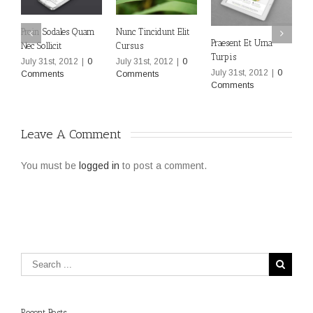
Nunc Tincidunt Elit
Proin Sodales Quam
Praesent Et Urna
Cursus
Nec Sollicit
Turpis
July 31st, 2012
|
0
July 31st, 2012
|
0
July 31st, 2012
|
0
Comments
Comments
D
Comments
E
J
C
Leave A Comment 
You must be
logged in
to post a comment.
Recent Posts